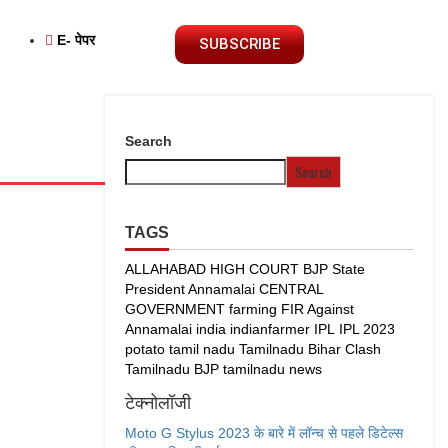
E- पेपर
SUBSCRIBE
Search
Search
TAGS
ALLAHABAD HIGH COURT
BJP State
President Annamalai
CENTRAL
GOVERNMENT
farming
FIR Against
Annamalai
india
indianfarmer
IPL
IPL 2023
potato
tamil nadu
Tamilnadu Bihar Clash
Tamilnadu BJP
tamilnadu news
टेक्नोलॉजी
Moto G Stylus 2023 के बारे में लॉन्च से पहले डिटेल्स