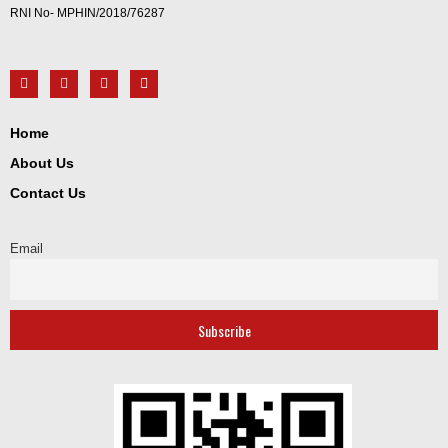
RNI No- MPHIN/2018/76287​
Home
About Us
Contact Us
Email